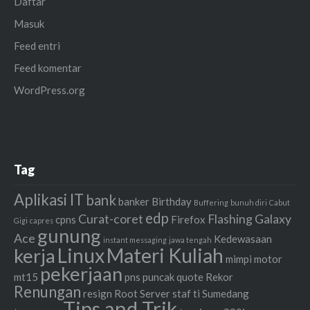
Daftar
Masuk
Feed entri
Feed komentar
WordPress.org
Tag
Aplikasi IT
bank
banker
Birthday
Buffering
bunuh diri
Cabut
edp
Curat-coret
Flashing
Galaxy
cpns
Firefox
Gigi
capres
gunung
Ace
Kedewasaan
instant messaging
jawa tengah
Linux
Materi Kuliah
kerja
mimpi
motor
pekerjaan
mt15
pns
puncak
quote
Rekor
Renungan
resign
Root
Server
staf ti
Sumedang
Tips and Trik