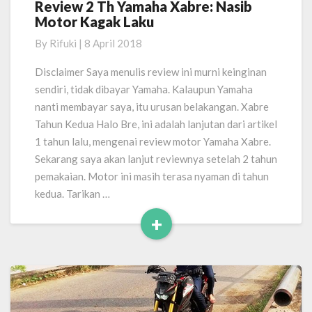
Review 2 Th Yamaha Xabre: Nasib
Review
Motor Kagak Laku
2
Th
By
Rifuki
|
8 April 2018
Yamaha
Xabre:
Disclaimer Saya menulis review ini murni keinginan
Nasib
sendiri, tidak dibayar Yamaha. Kalaupun Yamaha
Motor
nanti membayar saya, itu urusan belakangan. Xabre
Kagak
Tahun Kedua Halo Bre, ini adalah lanjutan dari artikel
Laku
1 tahun lalu, mengenai review motor Yamaha Xabre.
Sekarang saya akan lanjut reviewnya setelah 2 tahun
pemakaian. Motor ini masih terasa nyaman di tahun
kedua. Tarikan …
+
Read
More