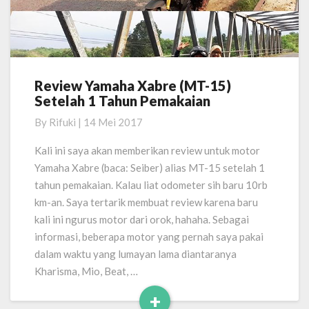
Review Yamaha Xabre (MT-15)
Review
Setelah 1 Tahun Pemakaian
Yamaha
Xabre
By
Rifuki
|
14 Mei 2017
(MT-
15)
Kali ini saya akan memberikan review untuk motor
Setelah
Yamaha Xabre (baca: Seiber) alias MT-15 setelah 1
1
tahun pemakaian. Kalau liat odometer sih baru 10rb
Tahun
km-an. Saya tertarik membuat review karena baru
Pemakaian
kali ini ngurus motor dari orok, hahaha. Sebagai
informasi, beberapa motor yang pernah saya pakai
dalam waktu yang lumayan lama diantaranya
Kharisma, Mio, Beat, …
+