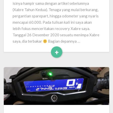
isinya hampir sama dengan artikel sebelumnya
(Xabre Tahun Kedua). Tenaga yang mulai berkurang,
pergantian sparepart, hingga odometer yang nyaris
mencapai 60.000. Pada tulisan kali ini saya akan
lebih fokus menceritakan recovery Xabre saya.
Tanggal 26 Desember 2020 sesuatu menimpa Xabre
saya, dia terbakar
Bagian depannya …
+
Read
More