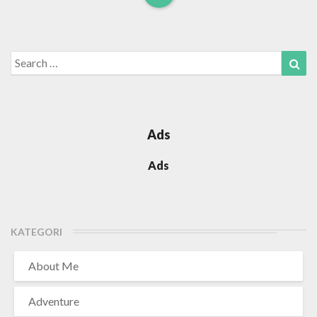
Read
More
Search
Sea
for:
Ads
Ads
KATEGORI
About Me
Adventure