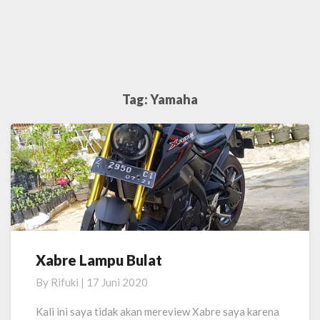
Tag:
Yamaha
Xabre Lampu Bulat
Xabre
Lampu
By
Rifuki
|
17 Juni 2020
Bulat
Kali ini saya tidak akan mereview Xabre saya karena