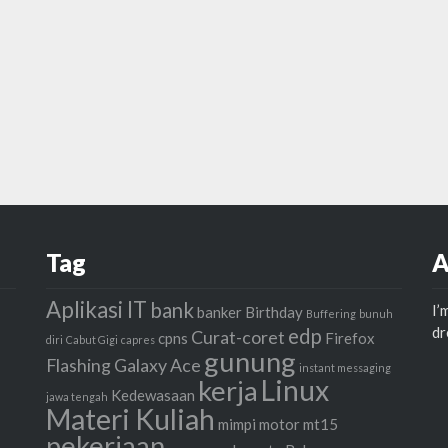
Tag
A
Aplikasi IT
bank
I’
banker
Birthday
Buffering
bunuh
d
edp
Curat-coret
cpns
Firefox
diri
Cabut Gigi
capres
gunung
Flashing
Galaxy Ace
instant messaging
Linux
kerja
Kedewasaan
jawa tengah
Materi Kuliah
mimpi
motor
mt15
pekerjaan