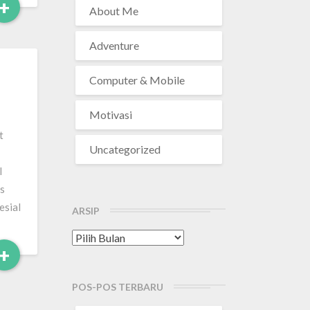
Read
+
About Me
More
Adventure
Computer & Mobile
Motivasi
t
Uncategorized
l
as
esial
ARSIP
Arsip
Read
+
More
POS-POS TERBARU