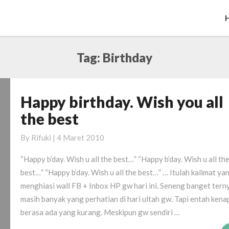
Tag:
Birthday
Happy birthday. Wish you all
Happy
birthday.
the best
Wish
you
By
Rifuki
|
4 Maret 2010
all
“Happy b’day. Wish u all the best…” “Happy b’day. Wish u all th
the
best…” “Happy b’day. Wish u all the best…” … Itulah kalimat ya
best
menghiasi wall FB + Inbox HP gw hari ini. Seneng banget tern
masih banyak yang perhatian di hari ultah gw. Tapi entah kena
berasa ada yang kurang. Meskipun gw sendiri …