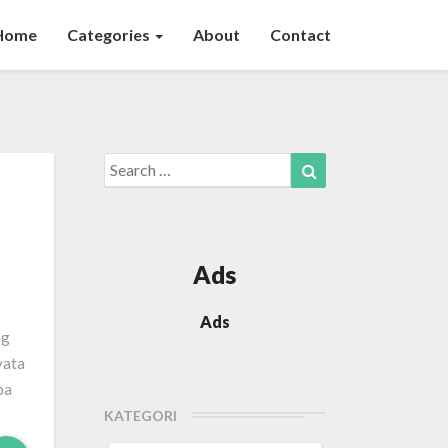
Home
Categories
About
Contact
Search
Search
for:
Ads
e
Ads
ng
yata
pa
KATEGORI