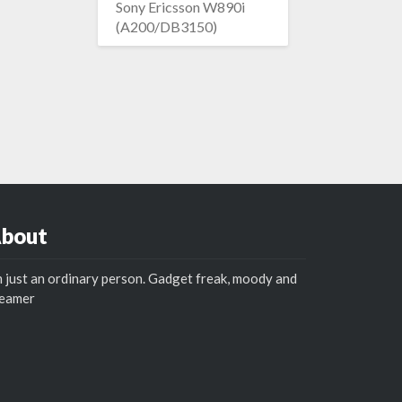
Sony Ericsson W890i
(A200/DB3150)
bout
m just an ordinary person. Gadget freak, moody and
reamer