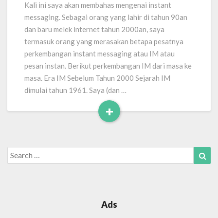
Masa
Kali ini saya akan membahas mengenai instant
ke
messaging. Sebagai orang yang lahir di tahun 90an
Masa
dan baru melek internet tahun 2000an, saya
termasuk orang yang merasakan betapa pesatnya
perkembangan instant messaging atau IM atau
pesan instan. Berikut perkembangan IM dari masa ke
masa. Era IM Sebelum Tahun 2000 Sejarah IM
dimulai tahun 1961. Saya (dan …
+
Read
More
Search
Sea
for:
Ads