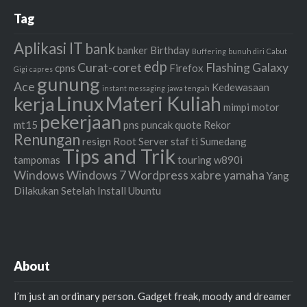
Tag
Aplikasi IT
bank
banker
Birthday
Buffering
bunuh diri
Cabut
edp
Curat-coret
Flashing
Galaxy
cpns
Firefox
Gigi
capres
gunung
Ace
Kedewasaan
instant messaging
jawa tengah
Linux
Materi Kuliah
kerja
mimpi
motor
pekerjaan
mt15
pns
puncak
quote
Rekor
Renungan
resign
Root
Server
staf ti
Sumedang
Tips and Trik
tampomas
touring
w890i
Windows
Windows 7
Wordpress
xabre
yamaha
Yang
Dilakukan Setelah Install Ubuntu
About
I’m just an ordinary person. Gadget freak, moody and dreamer