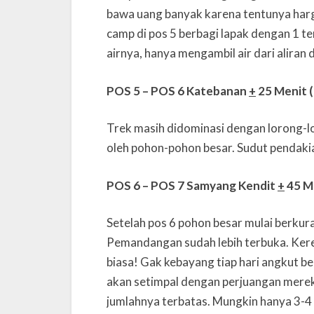
bawa uang banyak karena tentunya har
camp di pos 5 berbagi lapak dengan 1 
airnya, hanya mengambil air dari aliran
POS 5 – POS 6 Katebanan
+
25 Menit 
Trek masih didominasi dengan lorong-lo
oleh pohon-pohon besar. Sudut pendaki
POS 6 – POS 7 Samyang Kendit
+
45 M
Setelah pos 6 pohon besar mulai berku
Pemandangan sudah lebih terbuka. Kere
biasa! Gak kebayang tiap hari angkut b
akan setimpal dengan perjuangan mereka
jumlahnya terbatas. Mungkin hanya 3-4 