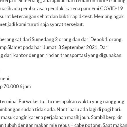
ekerja di Sumedang, ada ajakan dari teman untuk ke Gunung
u masih ada pembatasan pendaki karena pandemi COVID-19
surat keterangan sehat dan bukti rapid-test. Memang agak
t jadi kami turuti saja syarat tersebut.
berangkat dari Sumedang 2 orang dan dari Depok 1 orang.
mp Slamet pada hari Jumat, 3 September 2021. Dari
 dari kantor dengan rincian transportasi yang digunakan:
m
menit
p 70.000 6 jam
i terminal Purwokerto. Itu merupakan waktu yang nanggung
ambangan sudah tidak ada. Nanti baru ada lagi di pagi hari.
masuk angin karena perjalanan masih jauh. Sambil berpikir
an tubuh dengan makan mie rebus + cabe potong. Saat maka