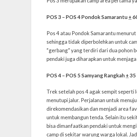
Pos 3 merupakan camp area pertama yan
POS 3 – POS 4 Pondok Samarantu
+
60
Pos 4 atau Pondok Samarantu menurut k
sehingga tidak diperbolehkan untuk cam
“gerbang” yang terdiri dari dua pohon b
pendaki juga diharapkan untuk menjaga 
POS 4 – POS 5 Samyang Rangkah
+
35 
Trek setelah pos 4 agak sempit seperti 
menutupi jalur. Perjalanan untuk menuju
direkomendasikan dan menjadi area favo
untuk membangun tenda. Selain itu seki
bisa dimanfaatkan pendaki untuk mengis
camp di sekitar warung warga lokal. Jadi