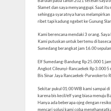
Barulah pada tahun 2021 setelah saya b
Slamet dan saya menyanggupi. Saat it
sehingga syaratnya harus melampirkan 
ribet tapi kadung ngebet ke Gunung Slame
Kami berencana mendaki 3 orang. Saya 
Kami putuskan untuk bertemu di baseca
Sumedang berangkat jam 16.00 sepulang
Elf Sumedang-Bandung Rp 25.000 1 ja
Angkot Cileunyi-Rancaekek Rp 3.000 5 
Bis Sinar Jaya Rancaekek-Purwokerto R
Sekitar pukul 01:00 WIB kami sampai d
karena bis kecil/elf yang biasa menuju B
Hanya ada beberapa ojeg dengan resiko 
mencari solusi kami coba menghangatk