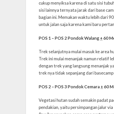
cukup menyiksa karena di satu sisi tub
sisi lainnya ternyata jarak dari base ca
bagian ini. Memakan waktu lebih dari 
untuk jalan saja karena kami baru pertam
POS 1 – POS 2 Pondok Walang
+
60 Me
Trek selanjutnya mulai masuk ke area hu
Trek ini mulai menanjak namun relatif l
dengan trek yang langsung menanjak yan
trek nya tidak sepanjang dari basecamp
POS 2 – POS 3 Pondok Cemara
+
60 M
Vegetasi hutan sudah semakin padat pad
pendakian, yaitu persimpangan jalur v