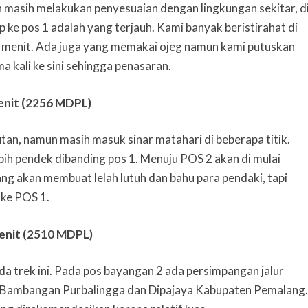
uh masih melakukan penyesuaian dengan lingkungan sekitar, d
mp ke pos 1 adalah yang terjauh. Kami banyak beristirahat di
90 menit. Ada juga yang memakai ojeg namun kami putuskan
a kali ke sini sehingga penasaran.
nit (2256 MDPL)
tan, namun masih masuk sinar matahari di beberapa titik.
ebih pendek dibanding pos 1. Menuju POS 2 akan di mulai
g akan membuat lelah lutuh dan bahu para pendaki, tapi
 ke POS 1.
enit (2510 MDPL)
a trek ini. Pada pos bayangan 2 ada persimpangan jalur
ia Bambangan Purbalingga dan Dipajaya Kabupaten Pemalang.