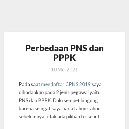
Perbedaan
Perbedaan PNS dan
PNS
dan
PPPK
PPPK
10 Mei 2021
Pada saat
mendaftar CPNS 2019
saya
dihadapkan pada 2 jenis pegawai yaitu:
PNS dan PPPK. Dulu sempet bingung
karena seingat saya pada tahun-tahun
sebelumnya tidak ada pilihan tersebut.