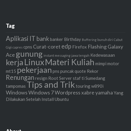
Tag
Aplikasi IT
bank
banker
Birthday
Buffering
bunuh diri
Cabut
edp
Curat-coret
Flashing
Galaxy
cpns
Firefox
Gigi
capres
gunung
Ace
Kedewasaan
instant messaging
jawa tengah
Linux
Materi Kuliah
kerja
mimpi
motor
pekerjaan
mt15
pns
puncak
quote
Rekor
Renungan
resign
Root
Server
staf ti
Sumedang
Tips and Trik
tampomas
touring
w890i
Windows
Windows 7
Wordpress
xabre
yamaha
Yang
Dilakukan Setelah Install Ubuntu