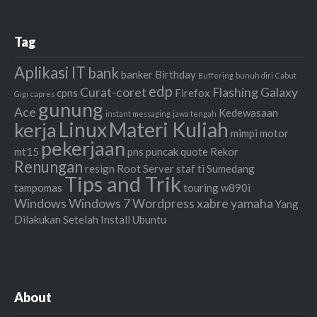
Tag
Aplikasi IT
bank
banker
Birthday
Buffering
bunuh diri
Cabut
edp
Curat-coret
Flashing
Galaxy
cpns
Firefox
Gigi
capres
gunung
Ace
Kedewasaan
instant messaging
jawa tengah
Linux
Materi Kuliah
kerja
mimpi
motor
pekerjaan
mt15
pns
puncak
quote
Rekor
Renungan
resign
Root
Server
staf ti
Sumedang
Tips and Trik
tampomas
touring
w890i
Windows
Windows 7
Wordpress
xabre
yamaha
Yang
Dilakukan Setelah Install Ubuntu
About