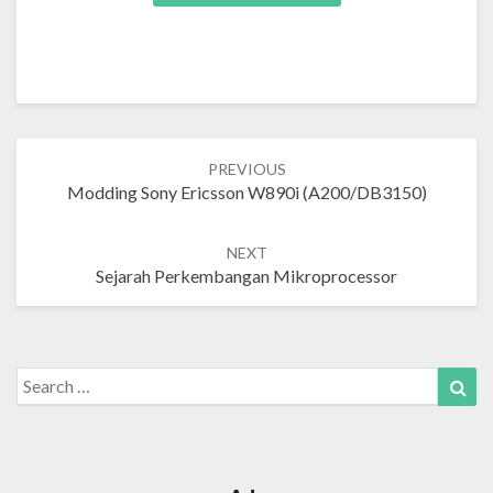
Post
PREVIOUS
navigation
Modding Sony Ericsson W890i (A200/DB3150)
NEXT
Sejarah Perkembangan Mikroprocessor
Search
Sea
for: