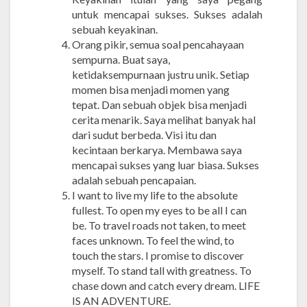
untuk mencapai sukses. Sukses adalah
sebuah keyakinan.
Orang pikir, semua soal pencahayaan
sempurna. Buat saya,
ketidaksempurnaan justru unik. Setiap
momen bisa menjadi momen yang
tepat. Dan sebuah objek bisa menjadi
cerita menarik. Saya melihat banyak hal
dari sudut berbeda. Visi itu dan
kecintaan berkarya. Membawa saya
mencapai sukses yang luar biasa. Sukses
adalah sebuah pencapaian.
I want to live my life to the absolute
fullest. To open my eyes to be all I can
be. To travel roads not taken, to meet
faces unknown. To feel the wind, to
touch the stars. I promise to discover
myself. To stand tall with greatness. To
chase down and catch every dream. LIFE
IS AN ADVENTURE.