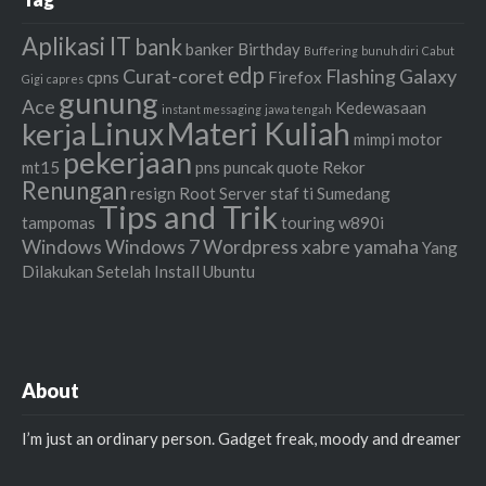
Aplikasi IT
bank
banker
Birthday
Buffering
bunuh diri
Cabut
edp
Curat-coret
Flashing
Galaxy
cpns
Firefox
Gigi
capres
gunung
Ace
Kedewasaan
instant messaging
jawa tengah
Linux
Materi Kuliah
kerja
mimpi
motor
pekerjaan
mt15
pns
puncak
quote
Rekor
Renungan
resign
Root
Server
staf ti
Sumedang
Tips and Trik
tampomas
touring
w890i
Windows
Windows 7
Wordpress
xabre
yamaha
Yang
Dilakukan Setelah Install Ubuntu
About
I’m just an ordinary person. Gadget freak, moody and dreamer