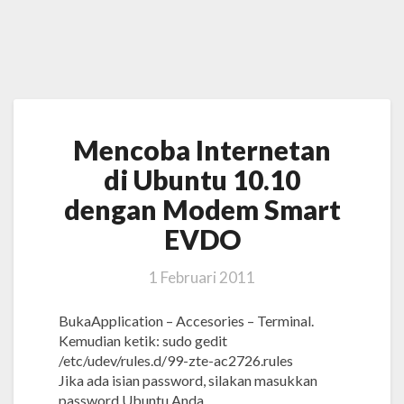
Mencoba
Mencoba Internetan
Internetan
di
di Ubuntu 10.10
Ubuntu
dengan Modem Smart
10.10
dengan
EVDO
Modem
Smart
1 Februari 2011
EVDO
BukaApplication – Accesories – Terminal.
Kemudian ketik: sudo gedit
/etc/udev/rules.d/99-zte-ac2726.rules
Jika ada isian password, silakan masukkan
password Ubuntu Anda.