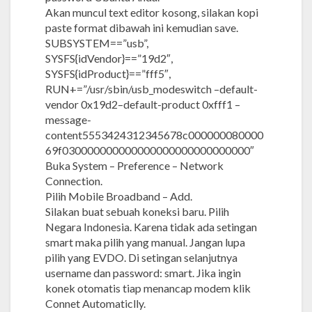
Akan muncul text editor kosong, silakan kopi
paste format dibawah ini kemudian save.
SUBSYSTEM==”usb”,
SYSFS{idVendor}==”19d2″,
SYSFS{idProduct}==”fff5″,
RUN+=”/usr/sbin/usb_modeswitch –default-
vendor 0x19d2–default-product 0xfff1 –
message-
content5553424312345678c000000080000
69f030000000000000000000000000000″
Buka System – Preference – Network
Connection.
Pilih Mobile Broadband – Add.
Silakan buat sebuah koneksi baru. Pilih
Negara Indonesia. Karena tidak ada setingan
smart maka pilih yang manual. Jangan lupa
pilih yang EVDO. Di setingan selanjutnya
username dan password: smart. Jika ingin
konek otomatis tiap menancap modem klik
Connet Automaticlly.