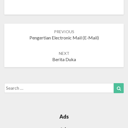
Post
PREVIOUS
navigation
Pengertian Electronic Mail (E-Mail)
NEXT
Berita Duka
Search
Sea
for:
Ads