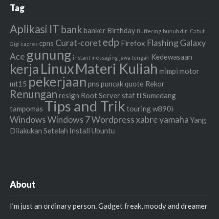
Tag
Aplikasi IT
bank
banker
Birthday
Buffering
bunuh diri
Cabut
edp
Curat-coret
Flashing
Galaxy
cpns
Firefox
Gigi
capres
gunung
Ace
Kedewasaan
instant messaging
jawa tengah
Linux
Materi Kuliah
kerja
mimpi
motor
pekerjaan
mt15
pns
puncak
quote
Rekor
Renungan
resign
Root
Server
staf ti
Sumedang
Tips and Trik
tampomas
touring
w890i
Windows
Windows 7
Wordpress
xabre
yamaha
Yang
Dilakukan Setelah Install Ubuntu
About
I’m just an ordinary person. Gadget freak, moody and dreamer