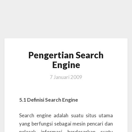
Pengertian
Pengertian Search
Search
Engine
Engine
7 Januari 2009
5.1 Definisi Search Engine
Search engine adalah suatu situs utama
yang berfungsi sebagai mesin pencari dan
pelacak informasi berdasarkan suatu