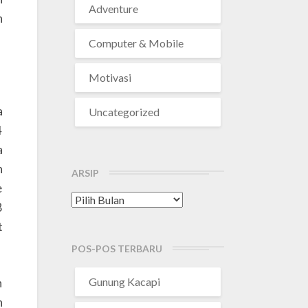
Adventure
n
Computer & Mobile
Motivasi
a
Uncategorized
4
a
h
ARSIP
e
Arsip
B
t
POS-POS TERBARU
Gunung Kacapi
h
n