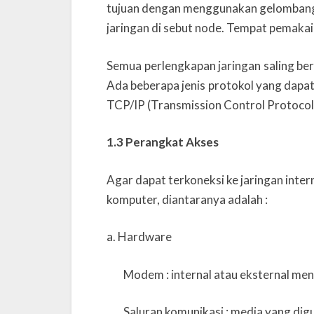
tujuan dengan menggunakan gelombang 
jaringan di sebut node. Tempat pemakai 
Semua perlengkapan jaringan saling be
Ada beberapa jenis protokol yang dapat
TCP/IP (Transmission Control Protocol/
1.3 Perangkat Akses
Agar dapat terkoneksi ke jaringan inte
komputer, diantaranya adalah :
a.
Hardware
Modem : internal atau eksternal me
Saluran komunikasi : media yang di