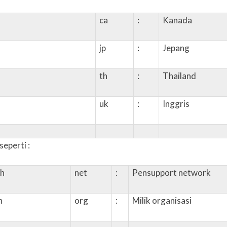
ca
:
Kanada
jp
:
Jepang
th
:
Thailand
uk
:
Inggris
eperti :
ah
net
:
Pensupport network
n
org
:
Milik organisasi