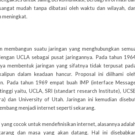
sangat mudah tanpa dibatasi oleh waktu dan wilayah, da
n meningkat.
n membangun suatu jaringan yang menghubungkan semu
 dengan UCLA sebagai pusat jaringannya. Pada tahun 196
ya membentuk jaringan yang sifatnya tidak terpusat pad
kalipun dalam keadaan hancur.
Proposal ini diilhami ole
n. Pada tahun 1969 empat buah IMP (interface Messag
inggi yaitu, UCLA, SRI (standart research Institute), UCS
ara) dan University of Utah.
Jaringan ini kemudian disebu
mbang menjadi internet seperti sekarang.
isi yang cocok untuk mendefinisikan internet, alasannya adala
karang dan masa yang akan datang. Hal ini disebabka