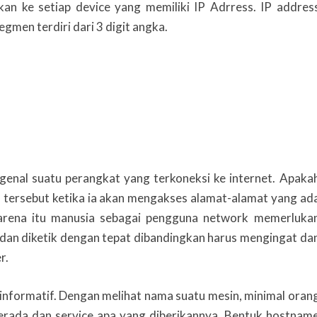
kan ke setiap device yang memiliki IP Adrress. IP addres
egmen terdiri dari 3 digit angka.
ngenal suatu perangkat yang terkoneksi ke internet. Apaka
tersebut ketika ia akan mengakses alamat-alamat yang ad
 karena itu manusia sebagai pengguna network memerluka
an diketik dengan tepat dibandingkan harus mengingat da
r.
 informatif. Dengan melihat nama suatu mesin, minimal oran
ada dan service apa yang diberikannya. Bentuk hostnam