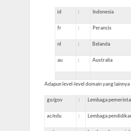
id
:
Indonesia
fr
:
Perancis
nl
:
Belanda
au
:
Australia
Adapun level-level domain yang lainnya s
go/gov
:
Lembaga pemerint
ac/edu
:
Lembaga pendidika