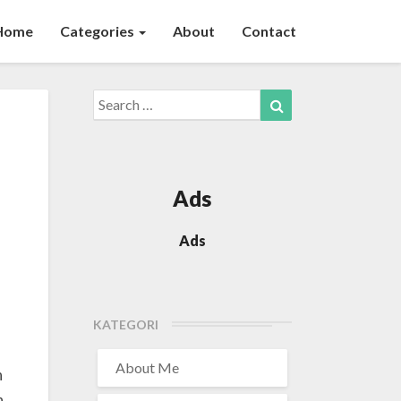
Home
Categories
About
Contact
Search
Search
for:
Ads
Ads
KATEGORI
About Me
n
n