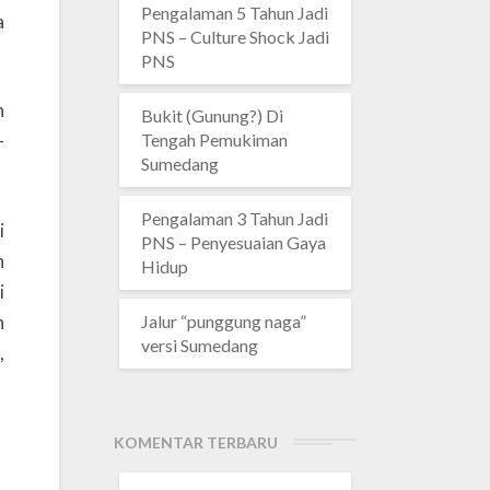
Pengalaman 5 Tahun Jadi
a
PNS – Culture Shock Jadi
PNS
n
Bukit (Gunung?) Di
Tengah Pemukiman
-
Sumedang
Pengalaman 3 Tahun Jadi
i
PNS – Penyesuaian Gaya
n
Hidup
i
n
Jalur “punggung naga”
versi Sumedang
,
KOMENTAR TERBARU