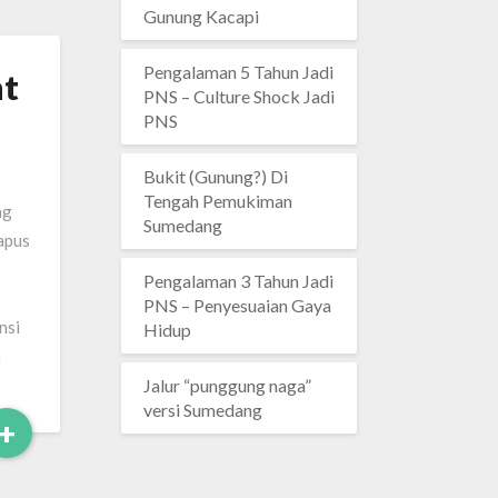
Gunung Kacapi
Pengalaman 5 Tahun Jadi
nt
PNS – Culture Shock Jadi
PNS
Bukit (Gunung?) Di
Tengah Pemukiman
ng
Sumedang
apus
Pengalaman 3 Tahun Jadi
PNS – Penyesuaian Gaya
nsi
Hidup
n
Jalur “punggung naga”
versi Sumedang
Read
+
More