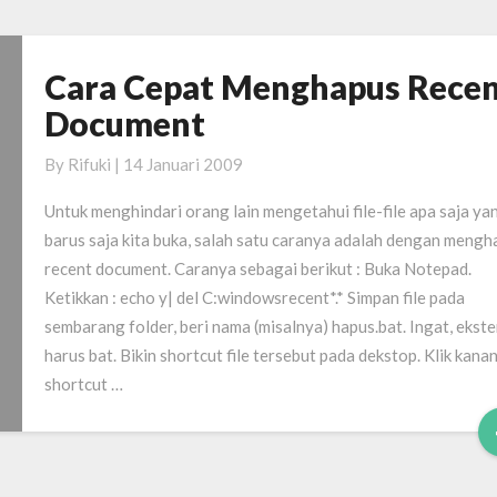
Cara Cepat Menghapus Rece
Cara
Cepat
Document
Menghapus
Recent
By
Rifuki
|
14 Januari 2009
Document
Untuk menghindari orang lain mengetahui file-file apa saja ya
barus saja kita buka, salah satu caranya adalah dengan mengh
recent document. Caranya sebagai berikut : Buka Notepad.
Ketikkan : echo y| del C:windowsrecent*.* Simpan file pada
sembarang folder, beri nama (misalnya) hapus.bat. Ingat, ekste
harus bat. Bikin shortcut file tersebut pada dekstop. Klik kana
shortcut …