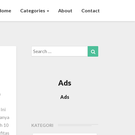
Home
Categories
About
Contact
Search
Search
for:
Ads
n
Ads
Ini
hanya
ah 10
KATEGORI
fitas