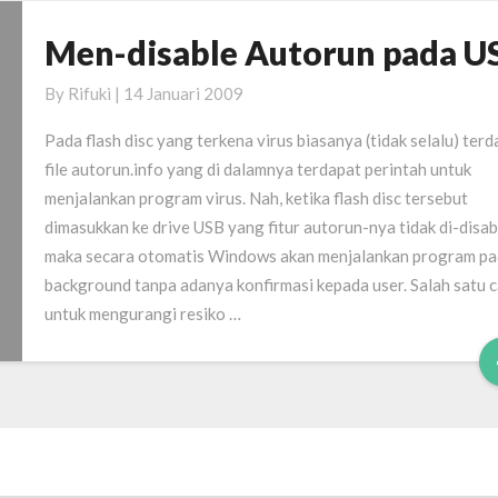
Men-disable Autorun pada U
Men-
disable
By
Rifuki
|
14 Januari 2009
Autorun
pada
Pada flash disc yang terkena virus biasanya (tidak selalu) terd
USB
file autorun.info yang di dalamnya terdapat perintah untuk
menjalankan program virus. Nah, ketika flash disc tersebut
dimasukkan ke drive USB yang fitur autorun-nya tidak di-disab
maka secara otomatis Windows akan menjalankan program p
background tanpa adanya konfirmasi kepada user. Salah satu 
untuk mengurangi resiko …