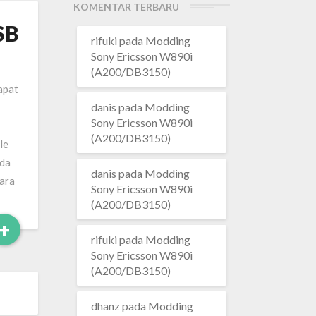
KOMENTAR TERBARU
SB
rifuki
pada
Modding
Sony Ericsson W890i
(A200/DB3150)
apat
danis
pada
Modding
Sony Ericsson W890i
(A200/DB3150)
le
ada
danis
pada
Modding
cara
Sony Ericsson W890i
(A200/DB3150)
Read
+
rifuki
pada
Modding
More
Sony Ericsson W890i
(A200/DB3150)
dhanz
pada
Modding