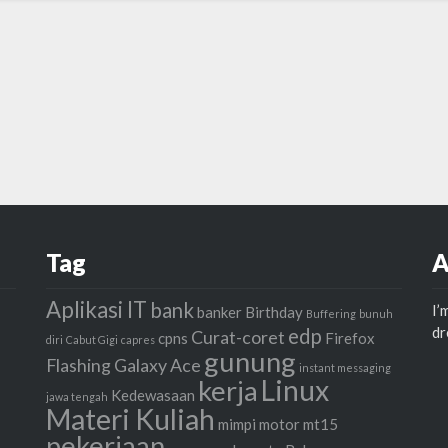
Tag
A
Aplikasi IT
bank
I’
banker
Birthday
Buffering
bunuh
d
edp
Curat-coret
cpns
Firefox
diri
Cabut Gigi
capres
gunung
Flashing
Galaxy Ace
instant messaging
Linux
kerja
Kedewasaan
jawa tengah
Materi Kuliah
mimpi
motor
mt15
pekerjaan