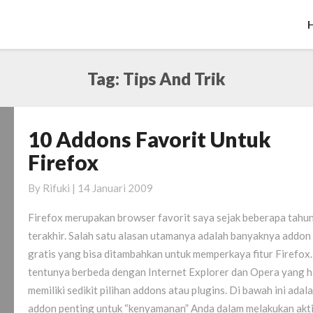
Tag:
Tips And Trik
10 Addons Favorit Untuk
10
Addons
Firefox
Favorit
Untuk
By
Rifuki
|
14 Januari 2009
Firefox
Firefox merupakan browser favorit saya sejak beberapa tahu
terakhir. Salah satu alasan utamanya adalah banyaknya addon
gratis yang bisa ditambahkan untuk memperkaya fitur Firefox. 
tentunya berbeda dengan Internet Explorer dan Opera yang 
memiliki sedikit pilihan addons atau plugins. Di bawah ini adal
addon penting untuk “kenyamanan” Anda dalam melakukan akti