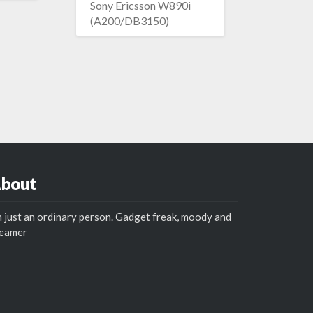
Sony Ericsson W890i
(A200/DB3150)
bout
m just an ordinary person. Gadget freak, moody and
reamer