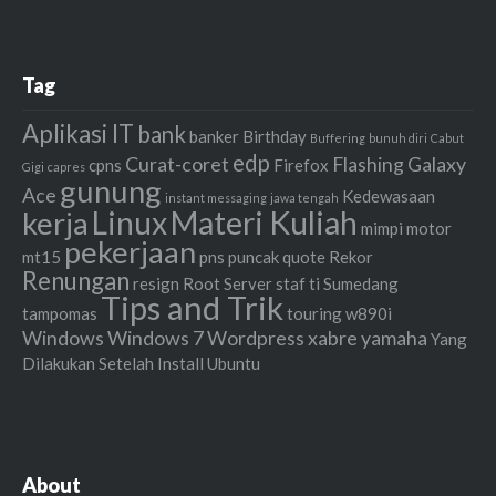
Tag
Aplikasi IT
bank
banker
Birthday
Buffering
bunuh diri
Cabut
edp
Curat-coret
Flashing
Galaxy
cpns
Firefox
Gigi
capres
gunung
Ace
Kedewasaan
instant messaging
jawa tengah
Linux
Materi Kuliah
kerja
mimpi
motor
pekerjaan
mt15
pns
puncak
quote
Rekor
Renungan
resign
Root
Server
staf ti
Sumedang
Tips and Trik
tampomas
touring
w890i
Windows
Windows 7
Wordpress
xabre
yamaha
Yang
Dilakukan Setelah Install Ubuntu
About