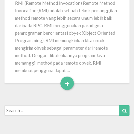
Remote
RMI (Remote Method Invocation) Remote Method
Procedure
Invocation (RMI) adalah sebuah teknik pemanggilan
Call
method remote yang lebih secara umum lebih baik
daripada RPC. RMI menggunakan paradigma
pemrograman berorientasi obyek (Object Oriented
Programming). RMI memungkinkan kita untuk
mengirim obyek sebagai parameter dari remote
method. Dengan dibolehkannya program Java
memanggil method pada remote obyek, RMI
membuat pengguna dapat …
+
Read
More
Search
Sea
for: