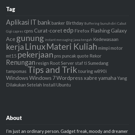
Tag
Aplikasi IT
bank
banker
Birthday
Buffering
bunuh diri
Cabut
edp
Curat-coret
Flashing
Galaxy
cpns
Firefox
Gigi
capres
gunung
Ace
Kedewasaan
instant messaging
jawa tengah
Linux
Materi Kuliah
kerja
mimpi
motor
pekerjaan
mt15
pns
puncak
quote
Rekor
Renungan
resign
Root
Server
staf ti
Sumedang
Tips and Trik
tampomas
touring
w890i
Windows
Windows 7
Wordpress
xabre
yamaha
Yang
Dilakukan Setelah Install Ubuntu
About
I’m just an ordinary person. Gadget freak, moody and dreamer