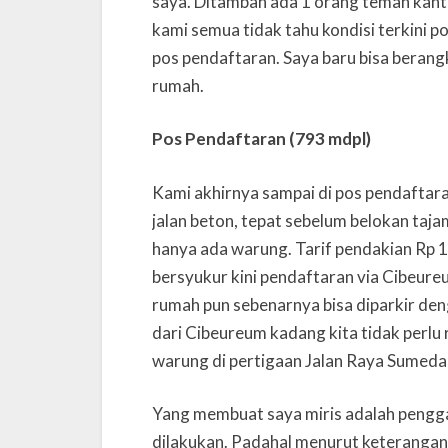
saya. Ditambah ada 1 orang teman kanto
kami semua tidak tahu kondisi terkini 
pos pendaftaran. Saya baru bisa berang
rumah.
Pos Pendaftaran (793 mdpl)
Kami akhirnya sampai di pos pendaftaran
jalan beton, tepat sebelum belokan tajam
hanya ada warung. Tarif pendakian Rp 1
bersyukur kini pendaftaran via Cibeure
rumah pun sebenarnya bisa diparkir deng
dari Cibeureum kadang kita tidak perlu r
warung di pertigaan Jalan Raya Sumed
Yang membuat saya miris adalah pengga
dilakukan. Padahal menurut keterangan 