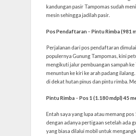
kandungan pasir Tampomas sudah menipis
mesin sehingga jadilah pasir.
Pos Pendaftaran
–
Pintu Rimba (981 m
Perjalanan dari pos pendaftaran dimula
populernya Gunung Tampomas, kini petun
mengikuti jalur pembuangan sampah ke
menuntun ke kiri ke arah padang ilalang. 
di dekat hutan pinus dan pintu rimba. 
Pintu Rimba
–
Pos 1 (1.180 mdpl)
45 m
Entah saya yang lupa atau memang pos 1
dengan adanya pertigaan setelah ada gub
yang biasa dilalui mobil untuk mengangk