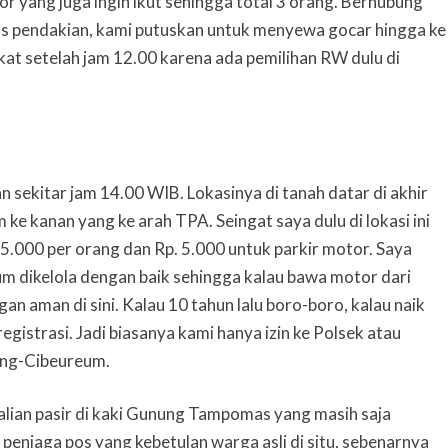
r yang juga ingin ikut sehingga total 3 orang. Berhubung
pos pendakian, kami putuskan untuk menyewa gocar hingga ke
kat setelah jam 12.00 karena ada pemilihan RW dulu di
 sekitar jam 14.00 WIB. Lokasinya di tanah datar di akhir
 ke kanan yang ke arah TPA. Seingat saya dulu di lokasi ini
5.000 per orang dan Rp. 5.000 untuk parkir motor. Saya
um dikelola dengan baik sehingga kalau bawa motor dari
an aman di sini. Kalau 10 tahun lalu boro-boro, kalau naik
egistrasi. Jadi biasanya kami hanya izin ke Polsek atau
ang-Cibeureum.
lian pasir di kaki Gunung Tampomas yang masih saja
penjaga pos yang kebetulan warga asli di situ, sebenarnya