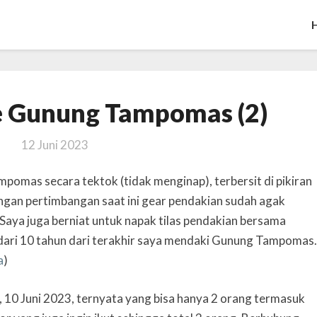
Pendakian
e Gunung Tampomas (2)
Ke
Gunung
12 Juni 2023
Tampomas
(2)
mpomas secara tektok (tidak menginap), terbersit di pikiran
engan pertimbangan saat ini gear pendakian sudah agak
Saya juga berniat untuk napak tilas pendakian bersama
 dari 10 tahun dari terakhir saya mendaki Gunung Tampomas.
a
)
, 10 Juni 2023, ternyata yang bisa hanya 2 orang termasuk