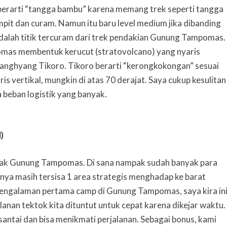
berarti “tangga bambu” karena memang trek seperti tangga
pit dan curam. Namun itu baru level medium jika dibanding
alah titik tercuram dari trek pendakian Gunung Tampomas.
pomas membentuk kerucut (stratovolcano) yang nyaris
 Sanghyang Tikoro. Tikoro berarti “kerongkokongan” sesuai
is vertikal, mungkin di atas 70 derajat. Saya cukup kesulitan
a beban logistik yang banyak.
)
ncak Gunung Tampomas. Di sana nampak sudah banyak para
nya masih tersisa 1 area strategis menghadap ke barat
pengalaman pertama camp di Gunung Tampomas, saya kira in
alanan tektok kita dituntut untuk cepat karena dikejar waktu.
ih santai dan bisa menikmati perjalanan. Sebagai bonus, kami